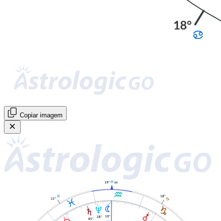
Copiar imagem
K
19°
04'
K
L
18°
21°
J
L
N
J
U
S
Q
19°
28°
05°