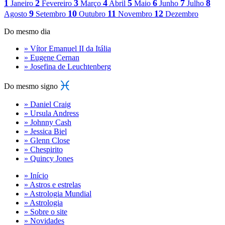
1
2
3
4
5
6
7
8
Janeiro
Fevereiro
Março
Abril
Maio
Junho
Julho
9
10
11
12
Agosto
Setembro
Outubro
Novembro
Dezembro
Do mesmo dia
» Vítor Emanuel II da Itália
» Eugene Cernan
» Josefina de Leuchtenberg
Do mesmo signo
» Daniel Craig
» Ursula Andress
» Johnny Cash
» Jessica Biel
» Glenn Close
» Chespirito
» Quincy Jones
» Início
» Astros e estrelas
» Astrologia Mundial
» Astrologia
» Sobre o site
» Novidades