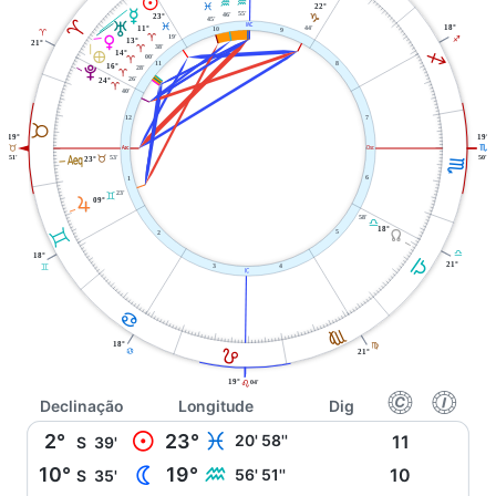
M
K
K
22°
L
O
55'
46'
23°
J
45'
A
T
X
L
44'
18°
11°
10
9
A
19'
P
A
I
13°
21°
38'
A
I
È
14°
00'
A
8
11
16°
28'
V
A
26'
24°
A
40'
7
12
B
19°
19°
H
W
i
B
l
53'
B
51'
50'
23°
H
6
1
23'
C
R
09°
58'
G
18°
C
Y
5
2
G
18°
G
21°
C
3
4
j
D
F
18°
F
E
D
21°
19°
04'
E
f
g
Declinação
Longitude
Dig
M
2°
23°
L
20' 58''
11
S
39'
N
10°
19°
K
56' 51''
10
S
35'