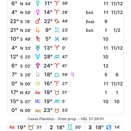
O
6°
11°
A
38'
11
11/12
N
34'
P
4°
14°
A
28'
11
11/12
N
58'
Exíl.
Q
22°
22°
J
44'
9
S
18'
Exal.
R
21°
9°
C
23'
1
1/2
N
28'
Exíl.
S
10°
5°
L
45'
10
S
49'
T
4°
13°
A
0'
11
11/12
N
33'
U
12°
28°
K
47'
10
S
25'
V
6°
24°
A
41'
12
S
02'
Y
Ç
7°
18°
G
59'
5
6
S
26'
È
0°
16°
A
27'
11
11/12
N
00'
W
17°
19°
B
51'
1
1
N
42'
X
15°
19°
K
5'
10
10
S
07'
l
0°
23°
B
53'
N
00'
Casas Placidus - Orbe prop. - HSL 21:26:01
W
B
C
D
19°
2
18°
3
18°
51'
50'
14'