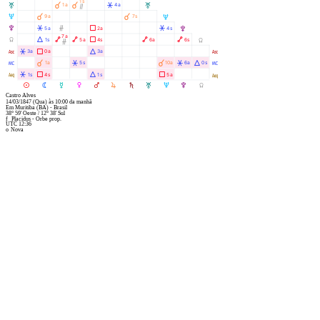
1s
T
À
À
Â
1a
4a
T
Ò
U
À
À
9a
7s
U
V
Â
Ó
Ã
Â
5a
2a
4s
V
7a
Y
Á
Ä
Ä
Ã
Ä
Ä
1s
5a
4s
6a
6s
Y
Ó
W
Â
Ã
Á
3a
0a
3a
W
X
À
Â
À
Â
Á
1a
5s
10a
6a
0s
X
l
Â
Ã
Á
Ã
1s
4s
1s
5a
l
M
N
O
P
Q
R
S
T
U
V
Y
Castro Alves
14/03/1847
(Qua)
às
10:00
da manhã
Em
Muritiba (BA) - Brasil
38° 59' Oeste
/
12° 38' Sul
f
Placidus - Orbe prop.
UTC 12:36
o
Nova