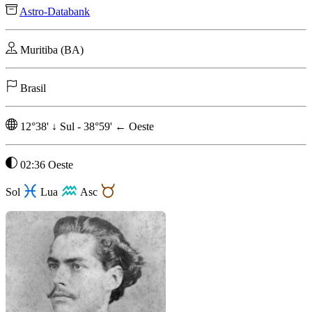
Astro-Databank
Muritiba (BA)
Brasil
12°38'
↓
Sul
-
38°59'
←
Oeste
02:36 Oeste
Sol
Lua
Asc