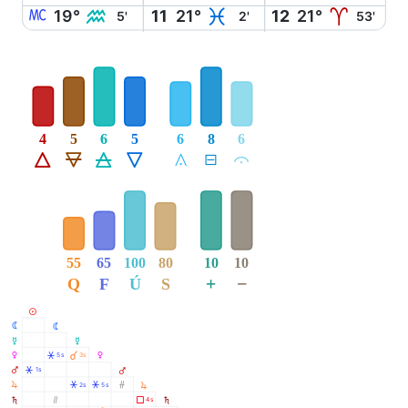
X
K
L
A
19°
11
21°
12
21°
5'
2'
53'
4
5
6
5
6
8
6
Á
Ë
Ô
Ê
Å
É
Ă
55
65
100
80
10
10
+
−
Q
F
Ú
S
M
N
N
O
O
P
Â
À
5s
3s
P
Q
Â
1s
Q
R
Â
Â
Ó
2s
5s
R
S
Ò
Ã
4s
S