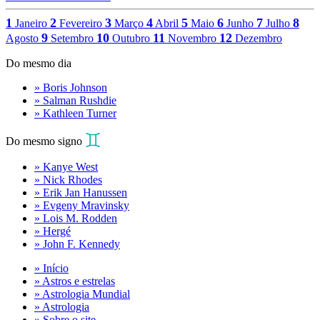
1
2
3
4
5
6
7
8
Janeiro
Fevereiro
Março
Abril
Maio
Junho
Julho
9
10
11
12
Agosto
Setembro
Outubro
Novembro
Dezembro
Do mesmo dia
» Boris Johnson
» Salman Rushdie
» Kathleen Turner
Do mesmo signo
» Kanye West
» Nick Rhodes
» Erik Jan Hanussen
» Evgeny Mravinsky
» Lois M. Rodden
» Hergé
» John F. Kennedy
» Início
» Astros e estrelas
» Astrologia Mundial
» Astrologia
» Sobre o site