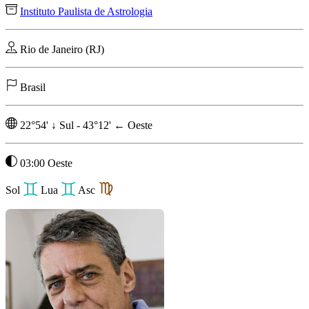
Instituto Paulista de Astrologia
Rio de Janeiro (RJ)
Brasil
22°54'
↓
Sul
-
43°12'
←
Oeste
03:00 Oeste
Sol
Lua
Asc