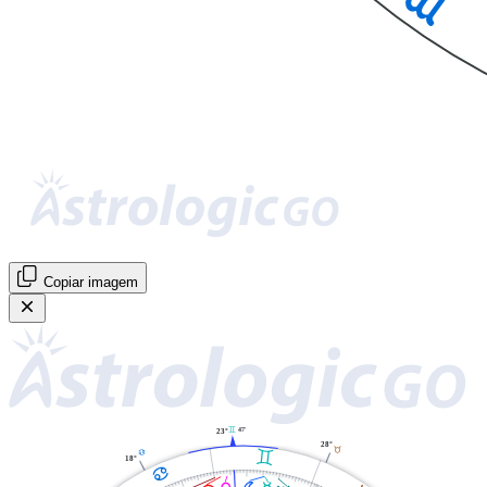
Copiar imagem
C
47'
23°
28°
B
C
D
18°
D