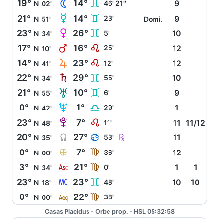
N
19°
14°
C
46' 21''
9
N
02'
O
21°
14°
C
23'
9
N
51'
Domi.
P
23°
26°
C
5'
10
N
34'
Q
17°
16°
E
25'
12
N
10'
R
14°
23°
E
12'
12
N
41'
S
22°
29°
C
55'
10
N
34'
T
21°
10°
C
6'
9
N
55'
U
0°
1°
G
29'
1
N
42'
V
23°
7°
E
11'
11
11/12
N
48'
Y
Ç
20°
27°
D
53'
11
N
35'
È
0°
7°
F
36'
12
N
00'
W
3°
21°
F
0'
1
1
N
34'
X
23°
23°
C
48'
10
10
N
18'
l
0°
22°
F
38'
N
00'
Casas Placidus - Orbe prop. - HSL 05:32:58