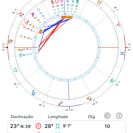
N
P
O
B
M
T
S
14°
26°
14°
28°
10°
29°
28°
C
C
Y
C
C
C
C
E
A
45'
04'
22'
09'
E
05'
16°
54'
V
27°
X
9
10
D
07°
52'
E
Q
8
11'
11
A
16°
R
E
25'
23°
E
11'
È
7
07°
12
F
35'
F
21°
21°
W
i
F
L
l
38'
F
22°
00'
00'
L
28'
U
G
01°
6
1
G
5
2
K
4
3
j
K
28°
16°
G
H
J
I
J
18°
28°
H
23°
48'
I
f
g
Declinação
Longitude
Dig
M
23°
28°
C
9' 7''
10
N
26'