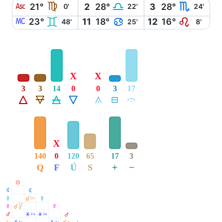
W
F
G
H
21°
2
28°
3
28°
0'
22'
24'
X
C
D
E
23°
11
18°
12
16°
48'
25'
8'
X
X
3
3
14
0
0
3
17
Á
Ë
Ô
Ê
Å
É
Ă
X
140
0
120
65
17
3
+
−
Q
F
Ú
S
M
N
N
O
À
0s
O
2a
P
À
P
Ò
Q
Â
Â
2a
2a
Q