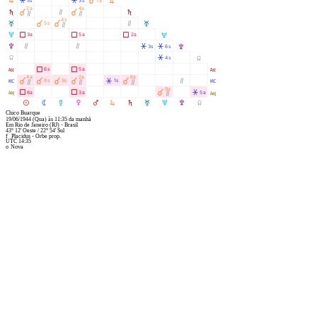
R
Â
Â
À
5s
3s
7a
R
2a
4a
S
À
Ò
À
S
Ò
Ò
4s
T
À
À
Ò
5s
T
Ò
U
Ã
Ã
Ã
3a
5a
2a
U
V
Ò
Ò
Â
Â
3s
6s
V
Y
Â
4s
Y
W
Ã
Ã
6s
5a
W
4a
2a
6a
X
À
À
À
À
Â
À
Ò
9s
9s
1s
X
Ò
Ò
Ò
9a
l
Ã
Ã
À
Â
6a
3a
5a
l
Ò
M
N
O
P
Q
R
S
T
U
V
Y
Chico Buarque
19/06/1944
(Qua)
às
11:35
da manhã
Em
Rio de Janeiro (RJ) - Brasil
43° 12' Oeste
/
22° 54' Sul
f
Placidus - Orbe prop.
UTC 14:35
o
Nova