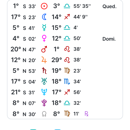
1°
3°
M
G
55' 35''
S
33'
Qued.
17°
14°
N
I
44' 9''
S
23'
5°
15°
O
G
4'
S
41'
4°
12°
P
G
50'
S
02'
Domi.
20°
1°
Q
E
38'
N
47'
12°
29°
R
E
38'
N
20'
5°
19°
S
F
23'
N
53'
17°
18°
T
H
34'
S
04'
21°
17°
U
I
56'
S
31'
8°
18°
V
G
32'
N
07'
8°
8°
Y
Ç
F
11'
N
30'