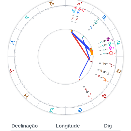
J
I
24h 12h 0h
U
N
K
H
17°
14°
I
I
T
56'
44'
18°
H
33'
V
G
L
18°
G
O
31'
15°
G
04'
P
12°
G
50'
M
03°
G
54'
22'
S
F
19°
F
A
10'
F
Y
08°
38'
E
29°
R
37'
E
01°
E
B
Q
C
D
Declinação
Longitude
Dig