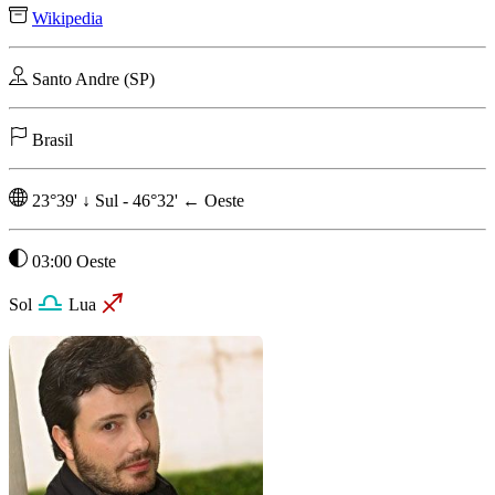
Wikipedia
Santo Andre (SP)
Brasil
23°39'
↓
Sul
-
46°32'
←
Oeste
03:00 Oeste
Sol
Lua