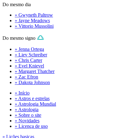
Do mesmo dia
» Gwyneth Paltrow
» Jayne Meadows
» Vittorio Mussolini
Do mesmo signo
» Jenna Ortega
» Liev Schreiber
» Chris Carter
» Evel Knievel
» Margaret Thatcher
» Zac Efron
» Dakota Johnson
» Início
» Astros e estrelas
» Astrologia Mundial
» Astrologia
» Sobre o site
» Novidades
» Licença de uso
» Lições basicas