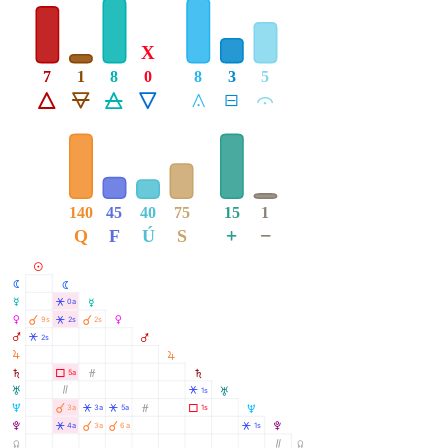
X
7
1
8
0
8
3
5
Á
Ë
Ô
Ê
Å
É
Ă
140
45
40
75
15
1
+
−
Q
F
Ú
S
M
N
N
O
Â
0a
O
À
À
P
Â
9s
2s
2s
P
Q
Â
2s
Q
R
R
S
Ã
Ó
5a
S
T
Ò
Â
1s
T
À
U
Â
Â
Ó
Ã
3a
3a
5a
1s
U
À
À
V
Â
Â
4a
3a
6a
1s
V
Y
Ò
Y