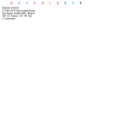
R
M
N
O
P
Q
S
T
U
V
Danilo Gentili
27/09/1979
(Qui)
(Sem hora)
Em
Santo Andre (SP) - Brasil
46° 32' Oeste
/
23° 39' Sul
o
Crescente