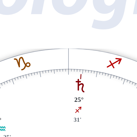
J
I
S
25°
I
31'
°
K