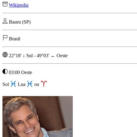
Wikipedia
Bauru (SP)
Brasil
22°18'
↓
Sul
-
49°03'
←
Oeste
03:00 Oeste
Sol
Lua
ou