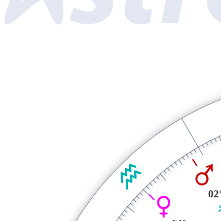
K
Q
02
P