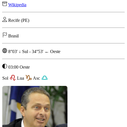
Wikipedia
Recife (PE)
Brasil
8°03'
↓
Sul
-
34°53'
←
Oeste
03:00 Oeste
Sol
Lua
Asc