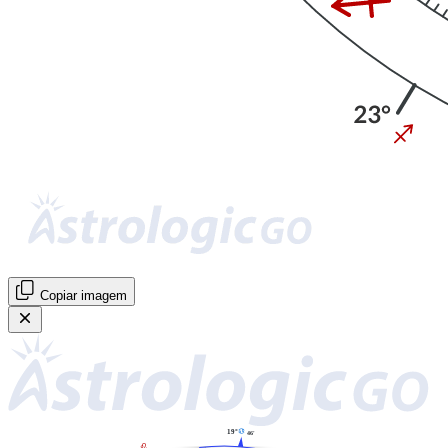
Copiar imagem
D
19°
46'
E