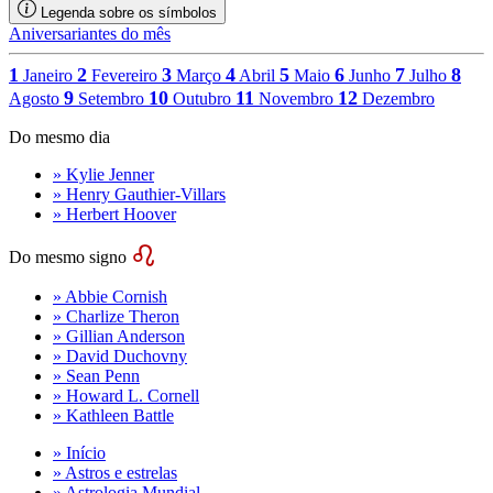
Legenda sobre os símbolos
Aniversariantes do mês
1
2
3
4
5
6
7
8
Janeiro
Fevereiro
Março
Abril
Maio
Junho
Julho
9
10
11
12
Agosto
Setembro
Outubro
Novembro
Dezembro
Do mesmo dia
» Kylie Jenner
» Henry Gauthier-Villars
» Herbert Hoover
Do mesmo signo
» Abbie Cornish
» Charlize Theron
» Gillian Anderson
» David Duchovny
» Sean Penn
» Howard L. Cornell
» Kathleen Battle
» Início
» Astros e estrelas
» Astrologia Mundial