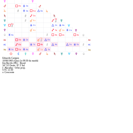
P
P
Q
Ã
Â
4s
3a
Q
R
Ó
Â
Ã
Á
3a
5a
0a
R
S
Ó
Ä
3s
S
2a
T
Ò
À
Ä
6s
T
Ó
0s
U
Ã
Â
Á
Â
2s
2s
4a
U
Ó
V
À
Ä
À
Â
4s
1a
2a
2a
V
Y
Â
Ò
Ã
Ã
Ã
6s
4s
2s
3s
Y
1s
W
Ã
Â
À
Á
3a
2a
0s
W
Ò
X
Ä
Â
Ã
Ò
Á
Á
Â
Ò
8a
1s
4a
4s
3s
5s
X
l
Â
Ã
Â
À
Á
5s
5a
4a
1a
1a
l
M
N
O
P
Q
R
S
T
U
V
Y
Eduardo Campos
10/08/1965
(Qua)
às
09:30
da manhã
Em
Recife (PE) - Brasil
34° 53' Oeste
/
8° 3' Sul
f
Placidus - Orbe prop.
UTC 12:30
o
Crescente