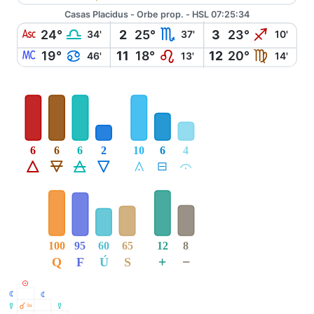
Casas Placidus - Orbe prop. - HSL 07:25:34
W
G
H
I
24°
2
25°
3
23°
34'
37'
10'
X
D
E
F
19°
11
18°
12
20°
46'
13'
14'
6
6
6
2
10
6
4
Á
Ë
Ô
Ê
Å
É
Ă
100
95
60
65
12
8
+
−
Q
F
Ú
S
M
N
N
O
À
9a
O