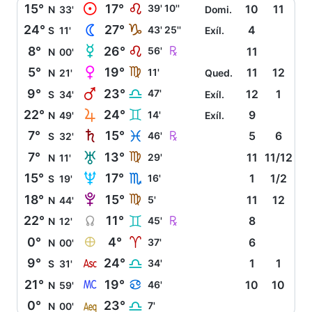
M
15°
17°
E
39' 10''
10
11
N
33'
Domi.
N
24°
27°
J
43' 25''
4
S
11'
Exíl.
O
Ç
8°
26°
E
56'
11
N
00'
P
5°
19°
F
11'
11
12
N
21'
Qued.
Q
9°
23°
G
47'
12
1
S
34'
Exíl.
R
22°
24°
C
14'
9
N
49'
Exíl.
S
Ç
7°
15°
L
46'
5
6
S
32'
T
7°
13°
F
29'
11
11/12
N
11'
U
15°
17°
H
16'
1
1/2
S
19'
V
18°
15°
F
5'
11
12
N
44'
Y
Ç
22°
11°
C
45'
8
N
12'
È
0°
4°
A
37'
6
N
00'
W
9°
24°
G
34'
1
1
S
31'
X
21°
19°
D
46'
10
10
N
59'
l
0°
23°
G
7'
N
00'