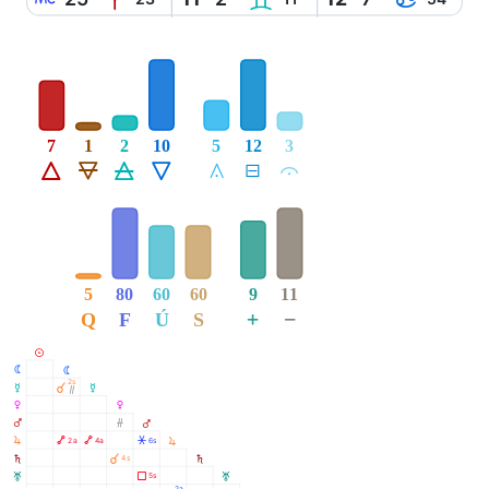
7
1
2
10
5
12
3
Á
Ë
Ô
Ê
Å
É
Ă
5
80
60
60
9
11
+
−
Q
F
Ú
S
M
N
N
2s
O
À
O
Ò
P
P
Q
Ó
Q
R
Ä
Ä
Â
2a
4a
6s
R
S
À
4s
S
T
Ã
5s
T
2a