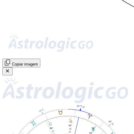
Copiar imagem
25°
A
22'
C
B
2°
A
R
C
23°
Y
L
03°
T
00°
B
C
38'
03°