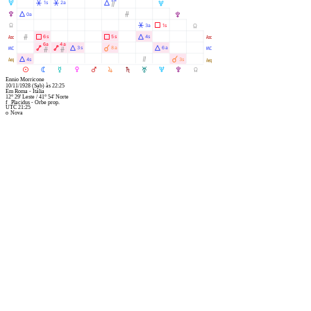
U
Â
Â
Á
1s
2a
U
Ò
V
Á
Ó
0a
V
Y
Â
Ã
3a
1s
Y
W
Ó
Ã
Ã
Á
6s
5s
4s
W
6a
4a
X
Ä
Ä
Á
À
Á
3s
8a
6a
X
Ó
Ó
l
Á
Ò
À
4s
3s
l
M
N
O
P
Q
R
S
T
U
V
Y
Ennio Morricone
10/11/1928
(Sab)
às
22:25
Em
Roma - Itália
12° 29' Leste
/
41° 54' Norte
f
Placidus - Orbe prop.
UTC 21:25
o
Nova