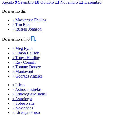
9
10
11
12
Agosto
Setembro
Outubro
Novembro
Dezembro
Do mesmo dia
» Mackenzie Phillips
» Tim Rice
» Russell Johnson
Do mesmo signo
» Meg Ryan
» Simon Le Bon
» Tonya Harding
» Ray Conniff
» Tommy Dorsey
» Mantovani
» Georges Antares
» Início
» Astros e estrelas
» Astrologia Mundial
» Astrologia
» Sobre o site
» Novidades
» Licença de uso