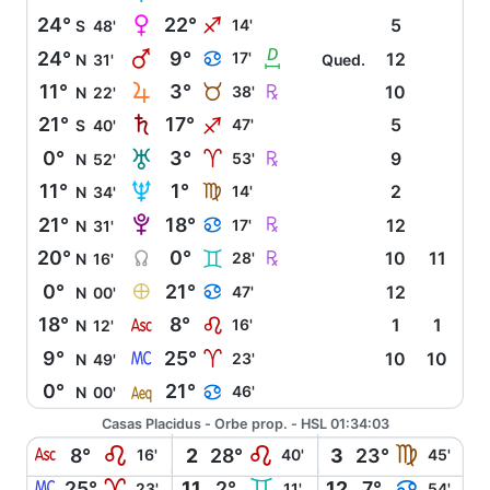
P
24°
22°
I
14'
5
S
48'
Q
b
24°
9°
D
17'
12
N
31'
Qued.
R
Ç
11°
3°
B
38'
10
N
22'
S
21°
17°
I
47'
5
S
40'
T
Ç
0°
3°
A
53'
9
N
52'
U
11°
1°
F
14'
2
N
34'
V
Ç
21°
18°
D
17'
12
N
31'
Y
Ç
20°
0°
C
28'
10
11
N
16'
È
0°
21°
D
47'
12
N
00'
W
18°
8°
E
16'
1
1
N
12'
X
9°
25°
A
23'
10
10
N
49'
l
0°
21°
D
46'
N
00'
Casas Placidus - Orbe prop. - HSL 01:34:03
W
E
E
F
8°
2
28°
3
23°
16'
40'
45'
X
A
C
D
25°
11
2°
12
7°
23'
11'
54'