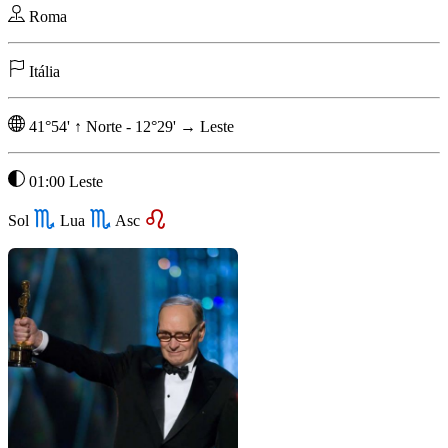
Roma
Itália
41°54'
↑
Norte
-
12°29'
→
Leste
01:00 Leste
Sol
Lua
Asc