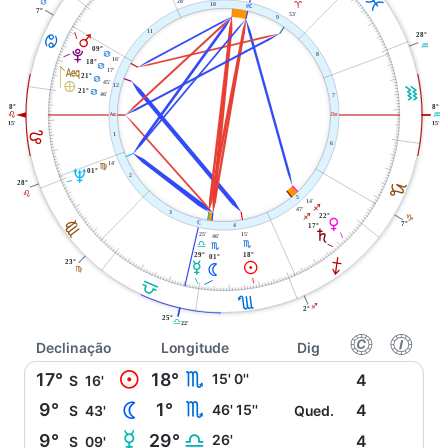
L
28'
D
10
A
X
7°
53'
9
11
D
28°
Q
K
09°
V
D
8
16'
18°
D
l
17'
21°
D
45'
È
12
K
21°
D
46'
7
8°
8°
W
i
E
K
15'
15'
E
1
6
14'
F
U
01°
2
J
28°
E
5
14'
I
47'
3
22°
I
J
F
P
j
7°
4
17°
S
25'
15'
46'
H
G
H
18°
29°
01°
I
23°
O
M
N
F
G
H
I
2°
25°
G
22'
f
g
Declinação
Longitude
Dig
M
17°
18°
H
15' 0''
4
S
16'
N
9°
1°
H
46' 15''
4
S
43'
Qued.
O
9°
29°
G
26'
4
S
09'