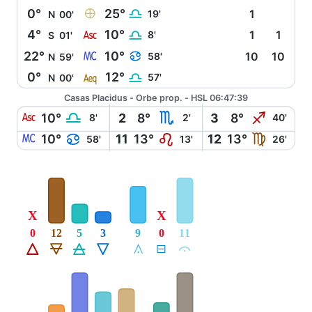
È
0°
25°
G
19'
1
N
00'
W
4°
10°
G
8'
1
1
S
01'
X
22°
10°
D
58'
10
10
N
59'
l
0°
12°
G
57'
N
00'
Casas Placidus - Orbe prop. - HSL 06:47:39
W
G
H
I
10°
2
8°
3
8°
8'
2'
40'
X
D
E
F
10°
11
13°
12
13°
58'
13'
26'
X
X
0
12
5
3
9
0
11
Á
Ë
Ô
Ê
Å
É
Ă