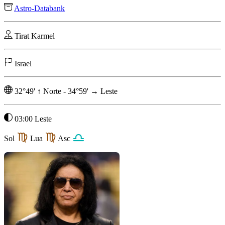
Astro-Databank
Tirat Karmel
Israel
32°49'
↑
Norte
-
34°59'
→
Leste
03:00 Leste
Sol
Lua
Asc