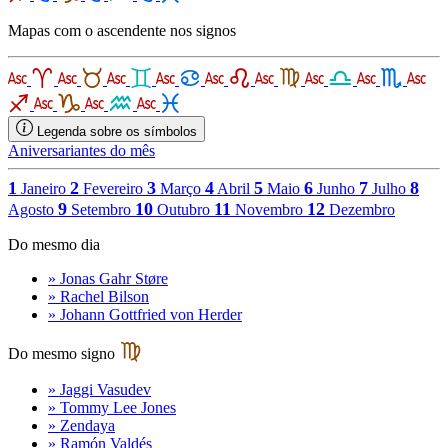
Mapas com o ascendente nos signos
Legenda sobre os símbolos
Aniversariantes do mês
1
2
3
4
5
6
7
8
Janeiro
Fevereiro
Março
Abril
Maio
Junho
Julho
9
10
11
12
Agosto
Setembro
Outubro
Novembro
Dezembro
Do mesmo dia
» Jonas Gahr Støre
» Rachel Bilson
» Johann Gottfried von Herder
Do mesmo signo
» Jaggi Vasudev
» Tommy Lee Jones
» Zendaya
» Ramón Valdés