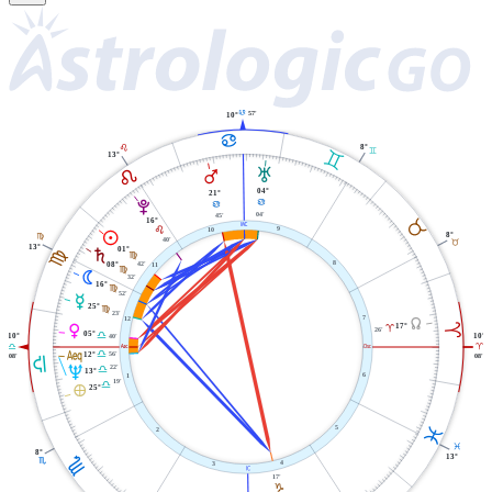
D
57'
10°
D
8°
E
C
C
13°
E
T
Q
04°
21°
V
D
D
04'
45'
16°
B
X
E
9
10
M
8°
F
40'
B
13°
01°
S
F
F
42'
8
08°
11
F
N
32'
16°
F
52'
O
25°
F
23'
7
Y
12
A
17°
P
A
26'
05°
G
40'
10°
10°
W
i
G
A
l
56'
G
12°
08'
08'
G
U
22'
G
13°
6
1
19'
G
È
25°
L
5
2
L
8°
H
13°
H
4
3
j
17'
J