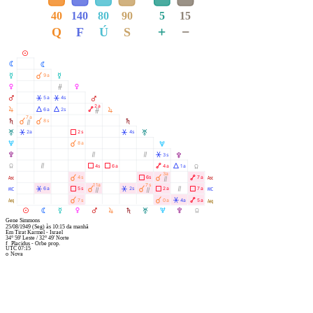
40
140
80
90
5
15
+
−
Q
F
Ú
S
M
N
N
O
À
9a
O
P
Ó
P
Q
Â
Â
5a
4s
Q
2a
R
Á
Á
Ä
6a
2s
R
Ó
7a
S
À
À
8s
S
Ò
T
Â
Ã
Â
2a
2s
4s
T
U
À
8a
U
V
Ò
Ò
Â
3s
V
Y
Ò
Ã
Ã
Ä
Á
4s
6a
4a
1a
Y
3a
W
À
Ã
À
Ä
4s
6s
7a
W
Ò
11a
7s
X
Â
Ã
À
Â
À
Ã
Ò
Ã
6a
5s
2s
2a
7a
X
Ò
Ò
l
À
À
Â
Ä
7s
0a
4a
5a
l
M
N
O
P
Q
R
S
T
U
V
Y
Gene Simmons
25/08/1949
(Seg)
às
10:15
da manhã
Em
Tirat Karmel - Israel
34° 59' Leste
/
32° 49' Norte
f
Placidus - Orbe prop.
UTC 07:15
o
Nova