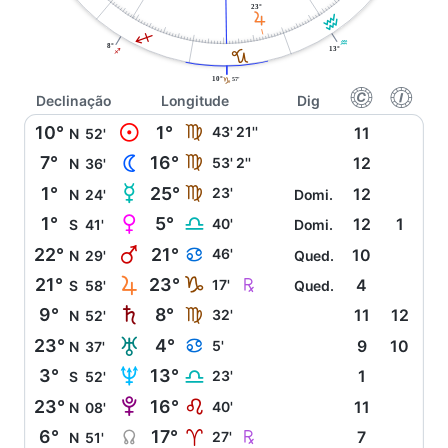
23°
R
K
I
K
8°
13°
J
I
10°
57'
J
f
g
Declinação
Longitude
Dig
M
10°
1°
F
43' 21''
11
N
52'
N
7°
16°
F
53' 2''
12
N
36'
O
1°
25°
F
23'
12
N
24'
Domi.
P
1°
5°
G
40'
12
1
S
41'
Domi.
Q
22°
21°
D
46'
10
N
29'
Qued.
R
Ç
21°
23°
J
17'
4
S
58'
Qued.
S
9°
8°
F
32'
11
12
N
52'
T
23°
4°
D
5'
9
10
N
37'
U
3°
13°
G
23'
1
S
52'
V
23°
16°
E
40'
11
N
08'
Y
Ç
6°
17°
A
27'
7
N
51'