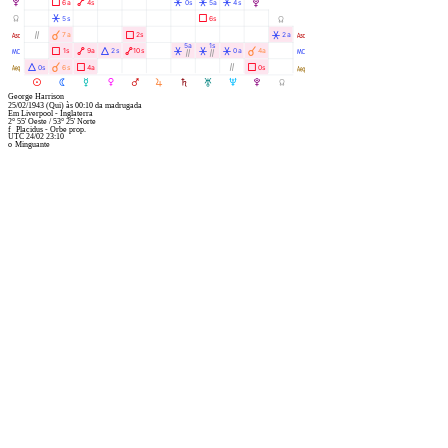
V
Ã
Ä
Â
Â
Â
6a
4s
0s
5a
4s
V
Y
Â
Ã
5s
6s
Y
W
Ò
À
Ã
Â
7a
2s
2a
W
5a
1s
X
Ã
Ä
Á
Ä
Â
Â
Â
À
1s
9a
2s
10s
0a
4a
X
Ò
Ò
l
Á
À
Ã
Ò
Ã
0s
6s
4a
0s
l
M
N
O
P
Q
R
S
T
U
V
Y
George Harrison
25/02/1943
(Qui)
às
00:10
da madrugada
Em
Liverpool - Inglaterra
2° 55' Oeste
/
53° 25' Norte
f
Placidus - Orbe prop.
UTC 24/02 23:10
o
Minguante