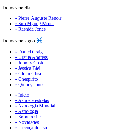
Do mesmo dia
» Pierre-Auguste Renoir
» Sun Myung Moon
» Rashida Jones
Do mesmo signo
» Daniel Craig
» Ursula Andress
» Johnny Cash
» Jessica Biel
» Glenn Close
» Chespirito
» Quincy Jones
» Início
» Astros e estrelas
» Astrologia Mundial
» Astrologia
» Sobre o site
» Novidades
» Licença de uso