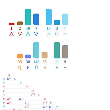
1
2
10
7
10
3
7
Á
Ë
Ô
Ê
Å
É
Ă
35
30
140
55
11
9
+
−
Q
F
Ú
S
M
N
Á
6a
N
O
O
P
P
Q
Q
6s
R
Ä
R
Ó
S
Ã
Á
0a
4s
S
5s
T
Ã
Â
À
5s
1a
T
Ò
2a
U
Ä
Á
Á
5s
1a
U
Ó