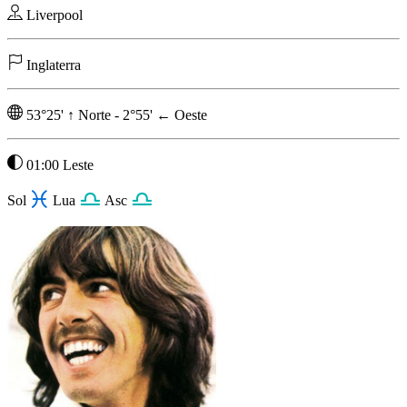
Liverpool
Inglaterra
53°25'
↑
Norte
-
2°55'
←
Oeste
01:00 Leste
Sol
Lua
Asc