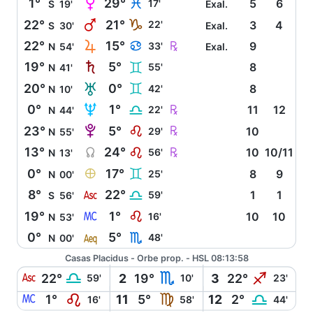
P
1°
29°
L
17'
5
6
S
19'
Exal.
Q
22°
21°
J
22'
3
4
S
30'
Exal.
R
Ç
22°
15°
D
33'
9
N
54'
Exal.
S
19°
5°
C
55'
8
N
41'
T
20°
0°
C
42'
8
N
10'
U
Ç
0°
1°
G
22'
11
12
N
44'
V
Ç
23°
5°
E
29'
10
N
55'
Y
Ç
13°
24°
E
56'
10
10/11
N
13'
È
0°
17°
C
25'
8
9
N
00'
W
8°
22°
G
59'
1
1
S
56'
X
19°
1°
E
16'
10
10
N
53'
l
0°
5°
H
48'
N
00'
Casas Placidus - Orbe prop. - HSL 08:13:58
W
G
H
I
22°
2
19°
3
22°
59'
10'
23'
X
E
F
G
1°
11
5°
12
2°
16'
58'
44'