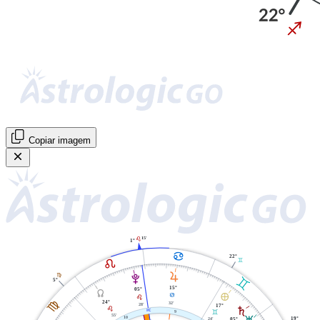
Copiar imagem
15'
E
1°
D
22°
E
C
R
V
F
C
5°
15°
05°
Y
È
D
E
F
24°
32'
28'
17°
S
E
X
9
C
55'
10
19°
24'
05°