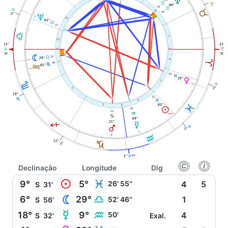
T
C
B
00°
54'
C
G
B
8
42'
2°
U
11
01°
G
21'
G
7
12
22°
22°
W
i
G
A
58'
58'
N
51'
G
29°
6
A
1
48'
l
H
05°
16'
L
P
29°
5
H
A
2
2°
19°
25'
H
L
4
L
j
05°
3
M
50'
22'
K
J
09°
I
21°
O
Q
L
5°
K
22°
J
I
15'
1°
K
f
g
Declinação
Longitude
Dig
M
9°
5°
L
26' 55''
4
5
S
31'
N
6°
29°
G
52' 46''
1
S
56'
O
18°
9°
K
50'
4
S
32'
Exal.