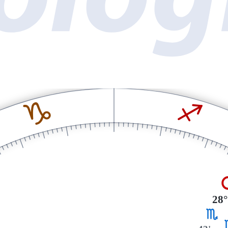
J
I
28°
H