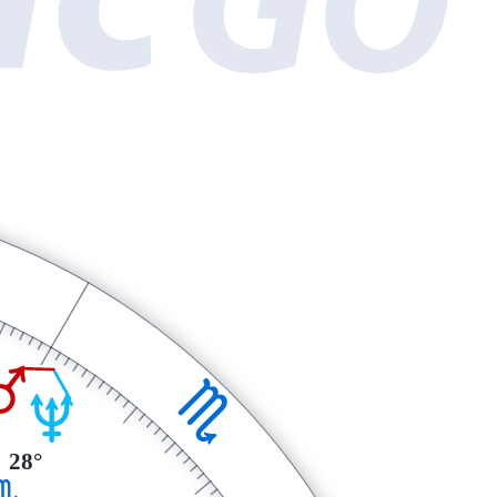
Q
H
U
28°
H