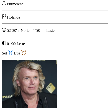
Purmerend
Holanda
52°30'
↑
Norte
-
4°58'
→
Leste
01:00 Leste
Sol
Lua