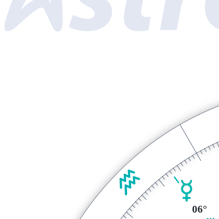
K
O
06°