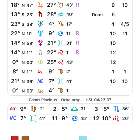
R
Ç
18°
27°
B
43'
9
10
N
47'
S
13°
28°
K
40'
6
S
23'
Domi.
T
23°
4°
J
17'
4
4/5
S
38'
U
Ç
22°
9°
D
11'
10
11
N
10'
V
Ç
14°
21°
C
31'
10
N
58'
Y
Ç
14°
22°
E
1'
12
N
11'
È
0°
25°
E
43'
12
N
00'
W
8°
9°
F
2'
1
1
N
11'
X
21°
7°
C
41'
10
10
N
36'
l
0°
4°
F
1'
N
00'
Casas Placidus - Orbe prop. - HSL 04:23:37
W
F
G
H
9°
2
5°
3
5°
2'
31'
36'
X
C
D
E
7°
11
9°
12
10°
41'
45'
26'