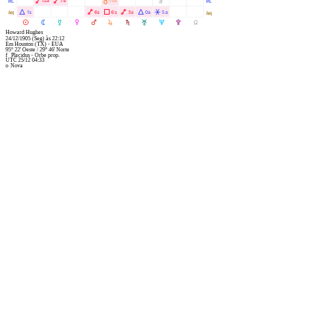
X
Ä
Ä
À
Ò
12a
7a
10s
X
l
Á
Ä
Ã
Ä
Á
Â
1s
6s
6s
5s
0a
5a
l
M
N
O
P
Q
R
S
T
U
V
Y
Howard Hughes
24/12/1905
(Seg)
às
22:12
Em
Houston (TX) - EUA
95° 22' Oeste
/
29° 46' Norte
f
Placidus - Orbe prop.
UTC 25/12 04:33
o
Nova