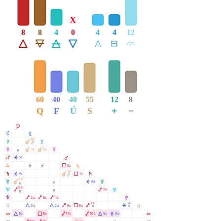
X
8
8
4
0
4
4
12
Á
Ë
Ô
Ê
Å
É
Ă
60
40
40
55
12
8
+
−
Q
F
Ú
S
M
N
N
4s
O
À
O
Ò
P
Ò
À
À
1a
5s
P
Q
Â
5s
Q
R
Ó
Ó
Ã
0s
R
1a
S
Â
À
Ã
4s
1s
S
Ò
2a
T
À
Ò
Â
6a
T
Ò
6a
U
Ä
Ó
Ä
5a
U
Ó
V
Ä
Ä
Ä
2a
6s
1a
V
7s
1a
Y
Á
Á
Ä
Ã
Ä
Â
3a
2a
6s
6s
Y
Ó
Ò
W
Á
Ã
Ä
Ä
Á
Â
6s
6a
11s
10s
5s
0a
W