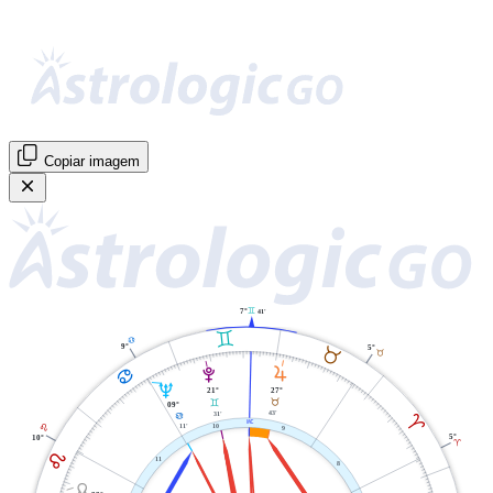
Copiar imagem
C
7°
41'
C
D
9°
B
5°
B
D
R
V
U
27°
21°
B
C
09°
43'
31'
A
D
X
11'
10
E
9
5°
10°
A
E
11
8
Y