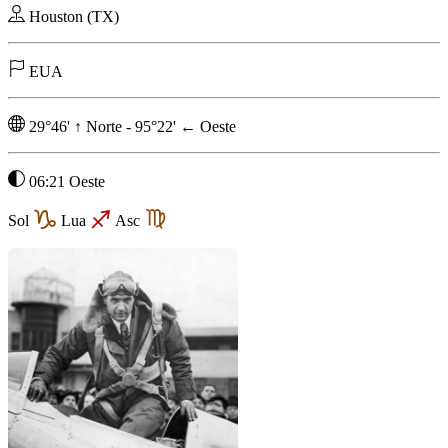
Houston (TX)
EUA
29°46'
↑
Norte
-
95°22'
←
Oeste
06:21 Oeste
Sol
Lua
Asc