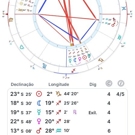
22°
E
È
00'
25°
E
12
42'
7
L
l
04°
F
00'
9°
9°
W
i
F
L
01'
01'
F
S
40'
K
28°
1
6
10'
K
Q
28°
K
2
5
5°
K
G
G
3
10°
16'
4
j
44'
J
28'
25'
02'
J
04°
I
I
I
02°
T
20°
M
19°
15°
J
P
N
O
H
5°
H
J
I
9°
7°
41'
I
f
g
Declinação
Longitude
Dig
M
23°
2°
J
44' 20''
4
4/5
S
25'
N
18°
19°
I
25' 26''
4
S
30'
O
Ç
19°
15°
I
2'
4
S
37'
Exíl.
P
22°
20°
I
28'
4
S
48'
Q
13°
28°
K
10'
6
S
08'