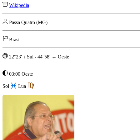
Wikipedia
Passa Quatro (MG)
Brasil
22°23'
↓
Sul
-
44°58'
←
Oeste
03:00 Oeste
Sol
Lua