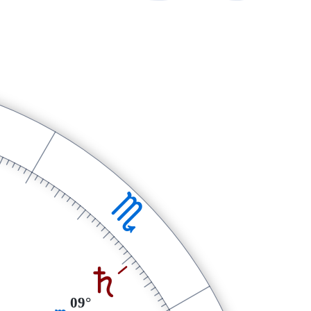
H
S
09°