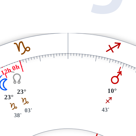
J
I
 12h 0h
Q
Y
N
10°
23°
23°
I
J
J
43'
03'
38'