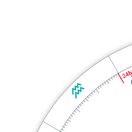
24h
K