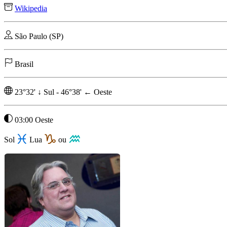
Wikipedia
São Paulo (SP)
Brasil
23°32'
↓
Sul
-
46°38'
←
Oeste
03:00 Oeste
Sol
Lua
ou