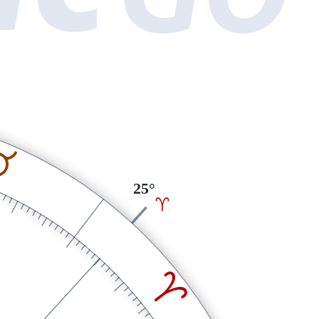
B
25°
A
A