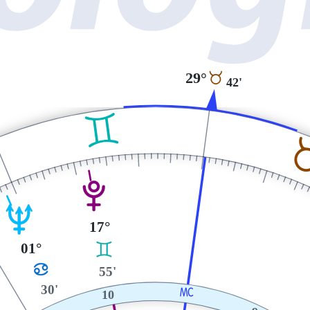
29°
B
42'
C
V
U
17°
01°
C
D
55'
30'
X
10