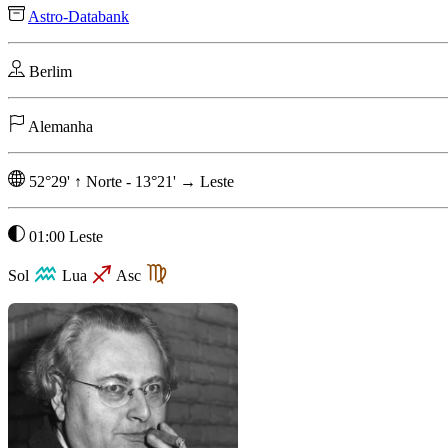
Astro-Databank
Berlim
Alemanha
52°29'
↑
Norte
-
13°21'
→
Leste
01:00 Leste
Sol
Lua
Asc