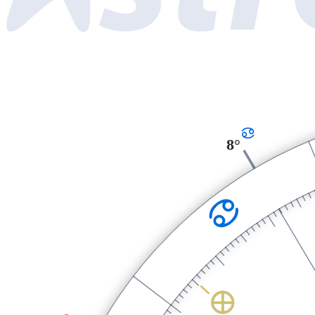
D
8°
D
È