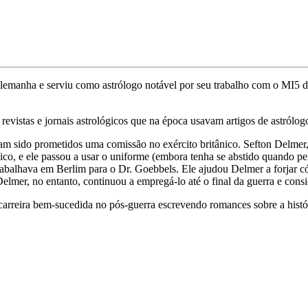
lemanha e serviu como astrólogo notável por seu trabalho com o MI5 
revistas e jornais astrológicos que na época usavam artigos de astrólog
viam sido prometidos uma comissão no exército britânico. Sefton Delme
co, e ele passou a usar o uniforme (embora tenha se abstido quando per
abalhava em Berlim para o Dr. Goebbels. Ele ajudou Delmer a forjar cóp
lmer, no entanto, continuou a empregá-lo até o final da guerra e consi
carreira bem-sucedida no pós-guerra escrevendo romances sobre a histór