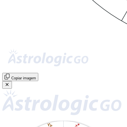
Copiar imagem
J
I