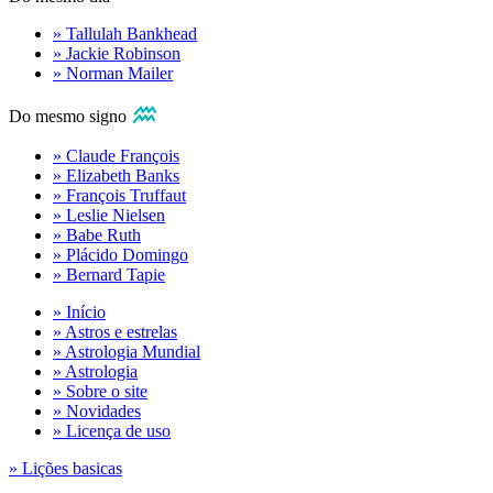
» Tallulah Bankhead
» Jackie Robinson
» Norman Mailer
Do mesmo signo
» Claude François
» Elizabeth Banks
» François Truffaut
» Leslie Nielsen
» Babe Ruth
» Plácido Domingo
» Bernard Tapie
» Início
» Astros e estrelas
» Astrologia Mundial
» Astrologia
» Sobre o site
» Novidades
» Licença de uso
» Lições basicas