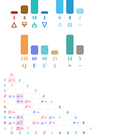
1
4
10
1
6
8
2
Á
Ë
Ô
Ê
Å
É
Ă
135
60
60
25
11
5
+
−
Q
F
Ú
S
M
À
N
5s
N
O
Ò
O
P
P
Q
Á
Á
5a
0s
Q
R
R
Â
Ã
Â
4a
5a
4s
S
Ä
5s
S
T
Ã
Â
4s
0a
T
U
Â
Â
Ä
Á
Ó
3a
2s
2s
6s
U
4s
V
Á
Á
Ã
Á
Ä
Â
1a
5a
4s
7s
2s
V
Ó
Y
Ò
Ã
Ò
2a
Y
R
M
N
O
P
Q
S
T
U
V