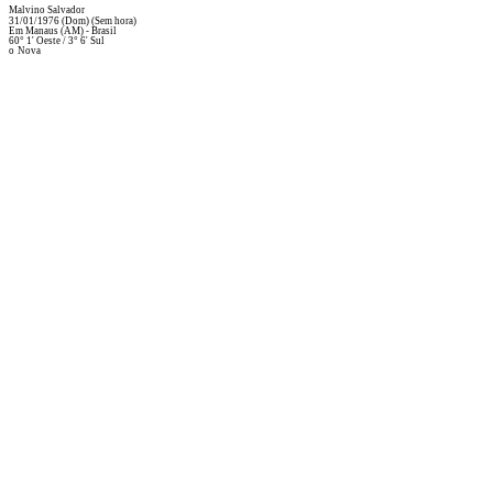
Malvino Salvador
31/01/1976
(Dom)
(Sem hora)
Em
Manaus (AM) - Brasil
60° 1' Oeste
/
3° 6' Sul
o
Nova