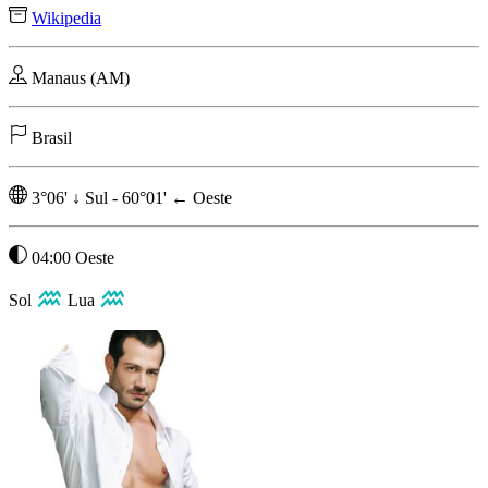
Wikipedia
Manaus (AM)
Brasil
3°06'
↓
Sul
-
60°01'
←
Oeste
04:00 Oeste
Sol
Lua