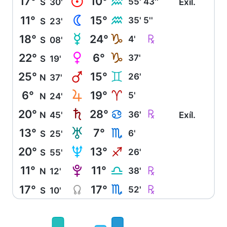
17°
10°
M
K
55' 43''
S
30'
Exíl.
11°
15°
N
K
35' 5''
S
23'
18°
24°
O
Ç
J
4'
S
08'
22°
6°
P
J
37'
S
19'
25°
15°
Q
C
26'
N
37'
6°
19°
R
A
5'
N
24'
20°
28°
S
Ç
D
36'
N
45'
Exíl.
13°
7°
T
H
6'
S
25'
20°
13°
U
I
26'
S
55'
11°
11°
V
Ç
G
38'
N
12'
17°
17°
Y
Ç
H
52'
S
10'