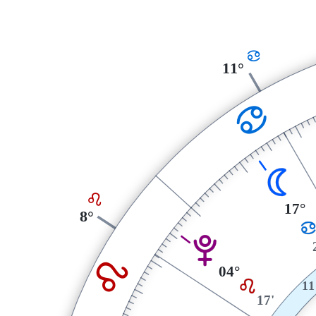
D
11°
D
N
E
17°
8°
V
E
04°
E
11
17'