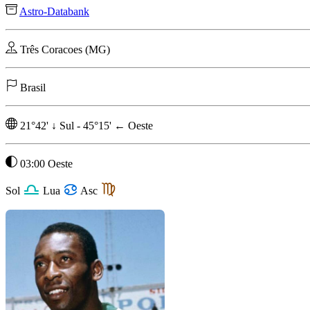
Astro-Databank
Três Coracoes (MG)
Brasil
21°42'
↓
Sul
-
45°15'
←
Oeste
03:00 Oeste
Sol
Lua
Asc