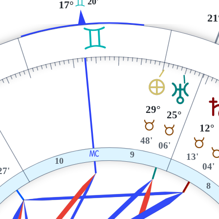
C
20'
17°
21
C
È
T
29°
25°
B
12°
B
48'
B
06'
X
9
13'
D
10
04'
27'
8