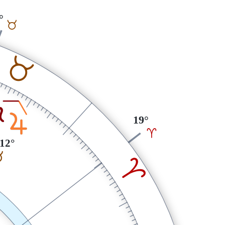
°
B
B
S
R
19°
A
12°
B
A