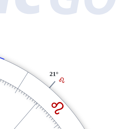
21°
E
E