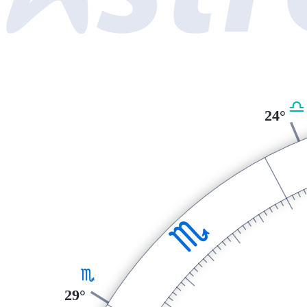
G
24°
H
H
29°