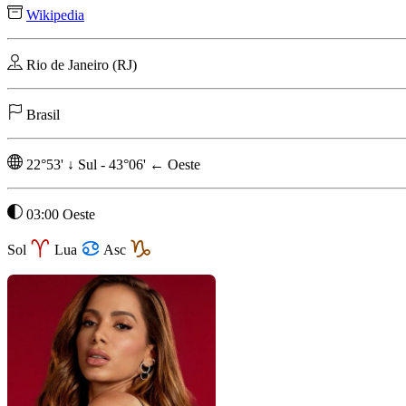
Wikipedia
Rio de Janeiro (RJ)
Brasil
22°53'
↓
Sul
-
43°06'
←
Oeste
03:00 Oeste
Sol
Lua
Asc