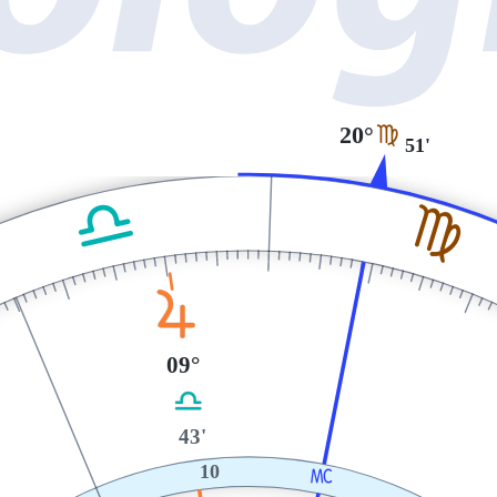
20°
F
51'
G
F
R
09°
G
43'
10
X