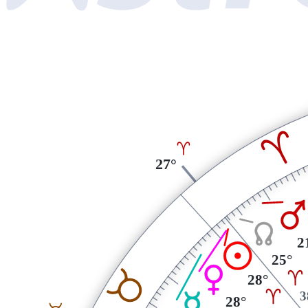
A
A
27°
Q
Y
2
M
25°
P
B
A
28°
A
3
O
28°