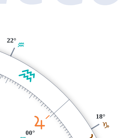
22°
K
K
18°
R
J
00°