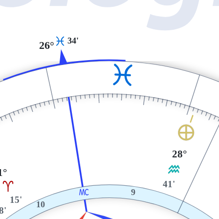
34'
L
26°
L
È
28°
K
1°
41'
A
X
9
15'
10
8'