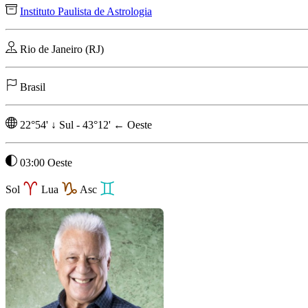
Instituto Paulista de Astrologia
Rio de Janeiro (RJ)
Brasil
22°54'
↓
Sul
-
43°12'
←
Oeste
03:00 Oeste
Sol
Lua
Asc