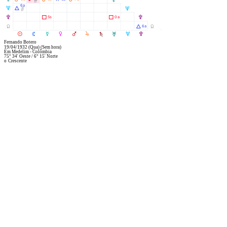
Ó
6a
U
Á
U
Ò
V
Ã
Ã
5s
0a
V
Y
Á
6a
Y
R
M
N
O
P
Q
S
T
U
V
Fernando Botero
19/04/1932
(Qua)
(Sem hora)
Em
Medelim - Colômbia
75° 34' Oeste
/
6° 15' Norte
o
Crescente