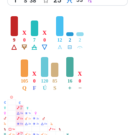
Y
Ç
S
38'
X
X
9
0
7
0
12
2
2
Á
Ë
Ô
Ê
Å
É
Ă
X
X
105
0
120
85
16
0
+
−
Q
F
Ú
S
M
N
N
2a
O
Ä
O
Ó
P
Á
Â
3a
1s
P
À
Q
Ä
Â
0a
2a
2s
Q
R
R
Â
Á
Â
Á
0a
2a
2s
0a
S
Ã
Ä
5a
9a
S
7a
À
À
À
T
Ä
Â
9s
5s
5a
7a
T