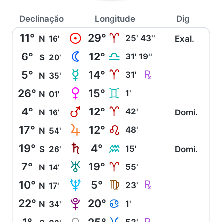
Declinação
Longitude
Dig
11°
29°
M
A
25' 43''
N
16'
Exal.
6°
12°
N
G
31' 19''
S
20'
5°
14°
O
Ç
A
31'
N
35'
26°
15°
P
C
1'
N
01'
4°
12°
Q
A
42'
N
16'
Domi.
17°
12°
R
E
48'
N
54'
19°
4°
S
K
15'
S
26'
Domi.
7°
19°
T
A
55'
N
14'
10°
5°
U
Ç
F
23'
N
17'
22°
20°
V
D
1'
N
34'
1°
25°
L
53'