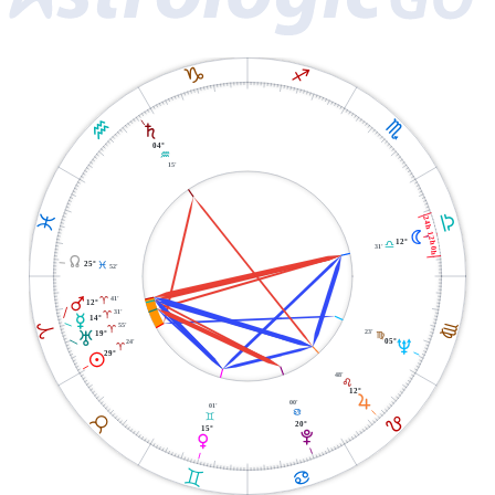
J
I
K
H
S
04°
K
15'
G
L
24h 12h 0h
N
12°
G
31'
Y
25°
L
52'
41'
Q
A
12°
31'
A
O
14°
F
A
55'
A
23'
T
19°
F
U
05°
24'
A
29°
M
48'
E
12°
R
00'
01'
D
E
B
C
20°
15°
V
P
C
D