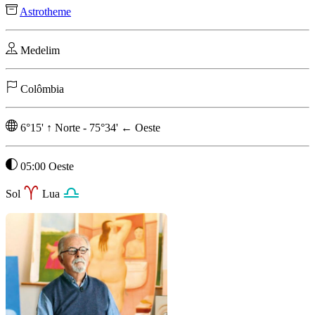
Astrotheme
Medelim
Colômbia
6°15'
↑
Norte
-
75°34'
←
Oeste
05:00 Oeste
Sol
Lua