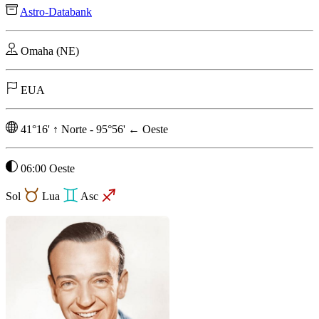
Astro-Databank
Omaha (NE)
EUA
41°16'
↑
Norte
-
95°56'
←
Oeste
06:00 Oeste
Sol
Lua
Asc