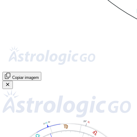
Copiar imagem
25°
E
55'
G
1°
F
E
G