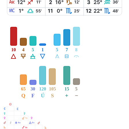
W
I
J
K
12°
2
16°
3
25°
11'
12'
36'
X
G
H
H
1°
11
0°
12
22°
55'
25'
48'
10
4
5
1
5
7
8
Á
Ë
Ô
Ê
Å
É
Ă
65
30
120
105
15
5
+
−
Q
F
Ú
S
M
N
N
O
O
P
À
7a
P
Q
Ò
Â
Á
4a
6s
Q
R
Ä
9a
R