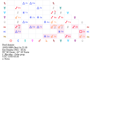
S
Á
Á
2s
6a
S
T
Ä
Á
Ò
0s
5s
T
1s
U
Ò
Â
Ä
Ó
1s
U
Ó
V
À
Â
Â
Ä
Ä
8a
2s
3a
8a
8s
V
Y
Ó
Á
Â
À
Ä
6a
4a
7s
7a
Y
5s
10a
6s
W
Ä
Á
Á
À
À
Ó
Ä
5a
1s
2a
W
Ó
Ò
Ò
X
Á
Â
Ã
5a
5a
2s
X
l
Â
À
Ä
À
2a
9s
8s
2s
l
M
N
O
P
Q
R
S
T
U
V
Y
Fred Astaire
10/05/1899
(Sex)
às
21:16
Em
Omaha (NE) - EUA
95° 56' Oeste
/
41° 16' Norte
f
Placidus - Orbe prop.
UTC 11/05 03:16
o
Nova