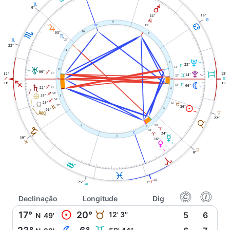
H
Q
0°
16°
11°
D
E
9
D
X
13'
R
H
10
03°
8
H
25'
H
22°
11
U
7
23°
C
12'
T
12
V
06°
C
I
41'
12°
12°
14°
C
35'
C
W
i
I
I
N
11'
11'
58'
C
06°
S
31'
I
22°
6
58'
È
I
28°
1
54'
I
Y
12'
29°
B
37'
M
20°
J
5
l
01°
B
22°
B
2
09'
4
J
A
51'
j
24°
A
O
3
16°
16°
P
J
B
0°
A
K
L
55'
A
25°
1°
K
f
g
Declinação
Longitude
Dig
M
17°
20°
B
12' 3''
5
6
N
49'