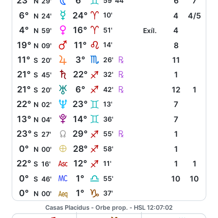
N
23°
6°
C
59' 44''
6
7
N
29'
O
6°
24°
A
10'
4
4/5
N
24'
P
4°
16°
A
51'
4
N
59'
Exíl.
Q
19°
11°
E
14'
8
N
09'
R
Ç
11°
3°
H
26'
11
S
20'
S
Ç
21°
22°
I
32'
1
S
45'
T
Ç
21°
6°
I
42'
12
1
S
20'
U
22°
23°
C
13'
7
N
02'
V
13°
14°
C
36'
7
N
04'
Y
Ç
23°
29°
I
55'
1
S
27'
È
0°
28°
I
58'
1
N
00'
W
22°
12°
I
11'
1
1
S
16'
X
0°
1°
G
55'
10
10
S
46'
l
0°
1°
J
37'
N
00'
Casas Placidus - Orbe prop. - HSL 12:07:02