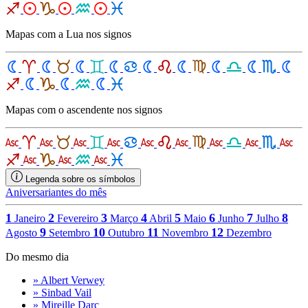
Mapas com a Lua nos signos
Mapas com o ascendente nos signos
Legenda sobre os símbolos
Aniversariantes do mês
1
2
3
4
5
6
7
8
Janeiro
Fevereiro
Março
Abril
Maio
Junho
Julho
9
10
11
12
Agosto
Setembro
Outubro
Novembro
Dezembro
Do mesmo dia
» Albert Verwey
» Sinbad Vail
» Mireille Darc