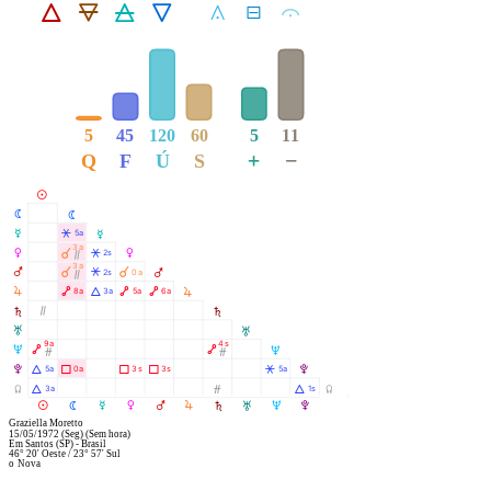
Á
Ë
Ô
Ê
Å
É
Ă
5
45
120
60
5
11
+
−
Q
F
Ú
S
M
N
N
O
Â
5a
O
3a
À
P
Â
2s
P
Ò
3a
À
À
Q
Â
2s
0a
Q
Ò
R
R
Ä
Á
Ä
Ä
8a
3a
5a
6a
S
Ò
S
T
T
9a
4s
U
Ä
Ä
U
Ó
Ó
V
Á
Ã
Ã
Ã
Â
5a
0a
3s
3s
5a
V
Y
Á
Ó
Á
3a
1s
Y
R
M
N
O
P
Q
S
T
U
V
Graziella Moretto
15/05/1972
(Seg)
(Sem hora)
Em
Santos (SP) - Brasil
46° 20' Oeste
/
23° 57' Sul
o
Nova