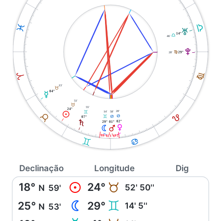
G
L
T
14°
G
46'
V
F
28'
29°
F
A
13'
B
04°
O
51'
B
55'
24°
20'
14'
58'
C
M
E
B
D
C
D
07°
S
02°
29°
01°
P
N
Q
24h 12h 0h
C
D
Declinação
Longitude
Dig
18°
24°
M
B
52' 50''
N
59'
25°
29°
N
C
14' 5''
N
53'