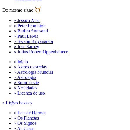
Do mesmo signo
» Jessica Alba
» Peter Frampton
» Barbra Streisand
» Paul Lewis
» Swami Kriyananda
» Jose Sarney
» Julius Robert Oppenheimer
» Início
» Astros e estrelas
» Astrologia Mundial
» Astrologia
» Sobre o site
» Novidades
» Licença de uso
» Lições basicas
» Leis de Hermes
» Os Planetas
» Os Signos
» As Casas