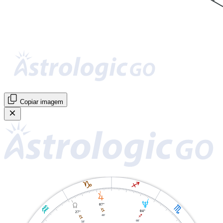
Copiar imagem
J
I
R
U
Y
07°
K
H
J
04°
27°
40'
I
J
08'
58'