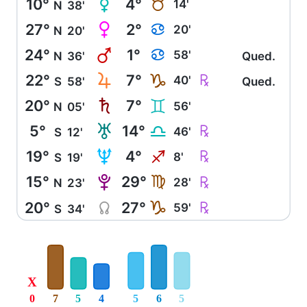
10°
4°
O
B
14'
N
38'
27°
2°
P
D
20'
N
20'
24°
1°
Q
D
58'
N
36'
Qued.
22°
7°
R
Ç
J
40'
S
58'
Qued.
20°
7°
S
C
56'
N
05'
5°
14°
T
Ç
G
46'
S
12'
19°
4°
U
Ç
I
8'
S
19'
15°
29°
V
Ç
F
28'
N
23'
20°
27°
Y
Ç
J
59'
S
34'
X
0
7
5
4
5
6
5