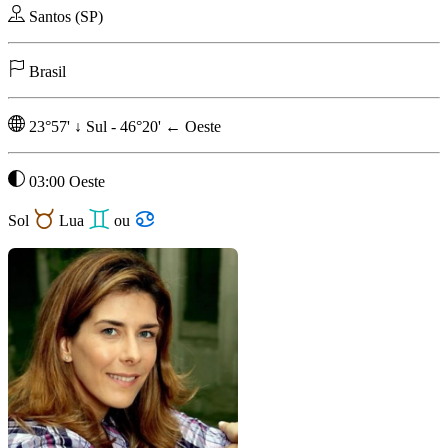
Santos (SP)
Brasil
23°57'
↓
Sul
-
46°20'
←
Oeste
03:00 Oeste
Sol
Lua
ou