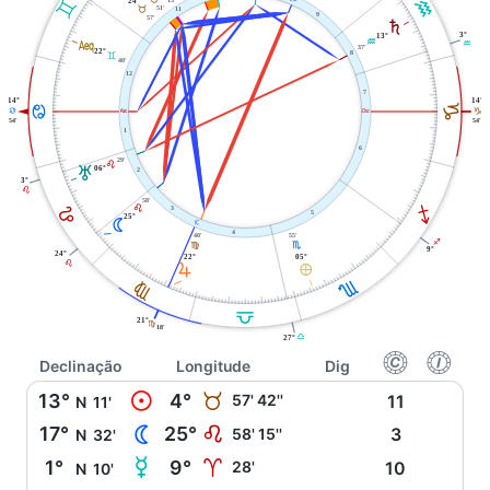
K
C
24°
51'
B
11
9
57'
S
3°
13°
l
K
K
37'
22°
8
C
40'
12
7
14°
14°
J
D
W
i
D
J
54'
54'
1
6
29'
E
T
06°
2
3°
E
58'
I
E
E
3
5
25°
N
j
4
55'
40'
I
H
F
9°
24°
05°
22°
E
È
R
H
F
G
21°
F
18'
G
27°
f
g
Declinação
Longitude
Dig
M
13°
4°
B
57' 42''
11
N
11'
N
17°
25°
E
58' 15''
3
N
32'
O
1°
9°
A
28'
10
N
10'