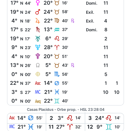
P
17°
20°
B
16'
11
N
44'
Domi.
Q
19°
24°
B
58'
11
N
24'
Exíl.
R
Ç
4°
22°
F
40'
4
N
18'
Exíl.
S
17°
13°
K
37'
8
S
22'
Domi.
T
19°
6°
E
29'
2
N
17'
U
9°
28°
A
30'
11
N
23'
V
4°
20°
B
51'
11
N
10'
Y
Ç
13°
5°
B
43'
11
N
26'
È
0°
5°
H
56'
5
N
00'
W
22°
14°
D
55'
1
1
N
37'
X
3°
21°
L
19'
10
10
S
27'
l
0°
22°
C
40'
N
00'
Casas Placidus - Orbe prop. - HSL 23:28:04
W
D
E
E
14°
2
3°
3
24°
55'
14'
14'
X
L
A
C
21°
11
27°
12
9°
19'
32'
10'