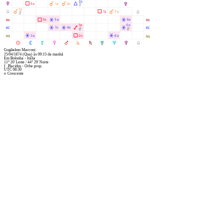
2a
V
Ã
À
À
Á
5s
1a
4s
V
Ò
1a
Y
À
Ã
À
1s
7a
Y
Ò
W
Ã
Â
Â
5s
5a
6a
W
1a
0s
X
Â
Â
Ä
Â
1s
4a
X
Ó
Ó
l
Â
Ã
Â
3a
0s
6a
l
M
N
O
P
Q
R
S
T
U
V
Y
Guglielmo Marconi
25/04/1874
(Qua)
às
09:15
da manhã
Em
Bolonha - Itália
11° 20' Leste
/
44° 29' Norte
f
Placidus - Orbe prop.
UTC 08:30
o
Crescente