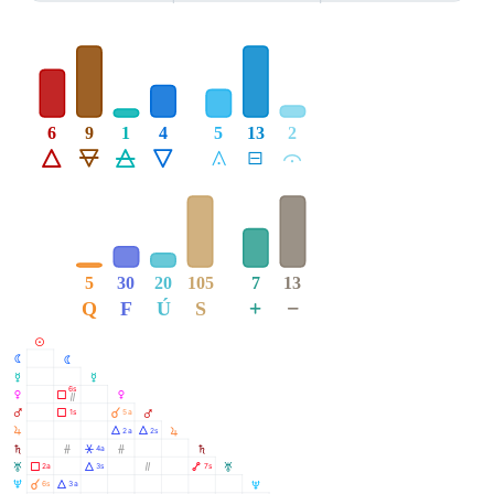
6
9
1
4
5
13
2
Á
Ë
Ô
Ê
Å
É
Ă
5
30
20
105
7
13
+
−
Q
F
Ú
S
M
N
N
O
O
6s
P
Ã
P
Ò
Q
Ã
À
1s
5a
Q
R
Á
Á
2a
2s
R
S
Ó
Â
Ó
4a
S
T
Ã
Á
Ò
Ä
2a
3s
7s
T
U
À
Á
6s
3a
U