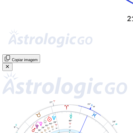
Copiar imagem
A
27°
21°
L
A
18'
L
B
O
U
M
Y
09°
24°
28°
P
04°
A
K
C
A
V
05°
B
27'
9°
20°
B
30'
Q
57'
20°
B
10
42'
B
X
15'