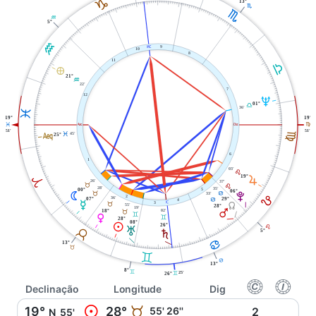
J
13°
H
H
K
5°
K
X
9
10
8
11
G
È
21°
K
22'
7
12
U
01°
G
36'
L
19°
19°
W
i
L
F
51'
51'
l
F
45'
L
25°
6
1
03'
E
19°
A
R
26'
37'
B
E
28'
35'
5
00°
06°
N
B
D
V
33'
E
2
36'
07°
29°
D
4
O
j
Y
3
B
55'
28°
19'
Q
02'
18°
B
C
P
C
28°
08°
M
26°
E
T
B
5°
S
D
13°
B
C
D
13°
8°
C
25'
C
26°
f
g
Declinação
Longitude
Dig
M
19°
28°
B
55' 26''
2
N
55'