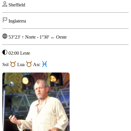
Sheffield
Inglaterra
53°23'
↑
Norte
-
1°30'
←
Oeste
02:00 Leste
Sol
Lua
Asc