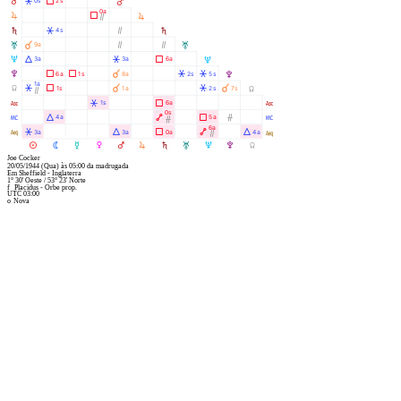
Q
Â
Ã
0s
2s
Q
0a
R
Ã
R
Ò
S
Â
Ò
4s
S
T
À
Ò
Ò
9a
T
U
Á
Â
Ã
3a
3a
6a
U
V
Ã
Ã
À
Â
Â
6a
1s
8a
2s
5s
V
1a
Y
Â
Ã
À
Â
À
1s
1a
2s
7s
Y
Ò
W
Â
Ã
1s
6a
W
0s
X
Á
Ä
Ã
Ó
4a
5a
X
Ó
6a
l
Â
Á
Ã
Ä
Á
3a
3a
0a
4a
l
Ò
M
N
O
P
Q
R
S
T
U
V
Y
Joe Cocker
20/05/1944
(Qua)
às
05:00
da madrugada
Em
Sheffield - Inglaterra
1° 30' Oeste
/
53° 23' Norte
f
Placidus - Orbe prop.
UTC 03:00
o
Nova