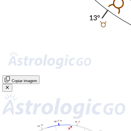
Copiar imagem
I
25'
26°
8°
I
J
I
13°