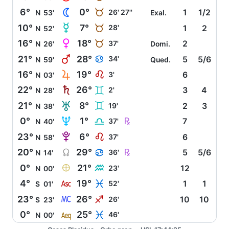
N
6°
0°
B
26' 27''
1
1/2
N
53'
Exal.
O
10°
7°
B
28'
1
2
N
52'
P
16°
18°
B
37'
2
N
26'
Domi.
Q
21°
28°
D
34'
5
5/6
N
59'
Qued.
R
16°
19°
E
3'
6
N
03'
S
22°
26°
C
2'
3
4
N
28'
T
21°
8°
C
19'
2
3
N
38'
U
Ç
0°
1°
G
37'
7
N
40'
V
23°
6°
E
37'
6
N
58'
Y
Ç
20°
29°
D
36'
5
5/6
N
14'
È
0°
21°
K
23'
12
N
00'
W
4°
19°
L
52'
1
1
S
01'
X
23°
26°
I
26'
10
10
S
23'
l
0°
25°
L
46'
N
00'