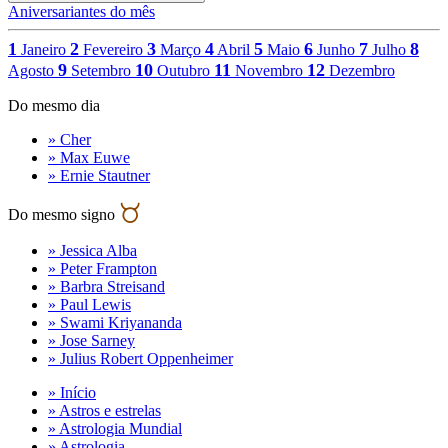
Aniversariantes do mês
1
2
3
4
5
6
7
8
Janeiro
Fevereiro
Março
Abril
Maio
Junho
Julho
9
10
11
12
Agosto
Setembro
Outubro
Novembro
Dezembro
Do mesmo dia
» Cher
» Max Euwe
» Ernie Stautner
Do mesmo signo
» Jessica Alba
» Peter Frampton
» Barbra Streisand
» Paul Lewis
» Swami Kriyananda
» Jose Sarney
» Julius Robert Oppenheimer
» Início
» Astros e estrelas
» Astrologia Mundial
» Astrologia