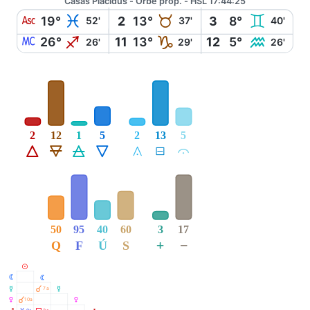
Casas Placidus - Orbe prop. - HSL 17:44:25
W
L
B
C
19°
2
13°
3
8°
52'
37'
40'
X
I
J
K
26°
11
13°
12
5°
26'
29'
26'
2
12
1
5
2
13
5
Á
Ë
Ô
Ê
Å
É
Ă
50
95
40
60
3
17
+
−
Q
F
Ú
S
M
N
N
O
À
7a
O
P
À
10a
P