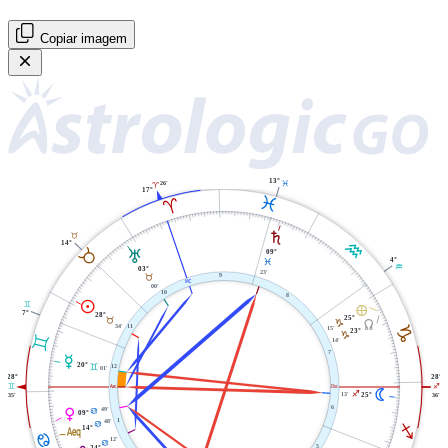
Copiar imagem
13°
L
26'
A
17°
L
A
S
B
K
14°
B
T
09°
4°
L
K
03°
23'
9
B
X
00'
10
8
M
C
È
7°
28°
25°
Y
B
J
34'
11
J
15'
23°
J
C
14'
7
O
20°
C
12
01'
28°
28°
C
W
i
I
N
13'
I
25°
35'
36'
6
49'
P
D
09°
48'
1
D
I
l
14°
D
12'
D
5
24°