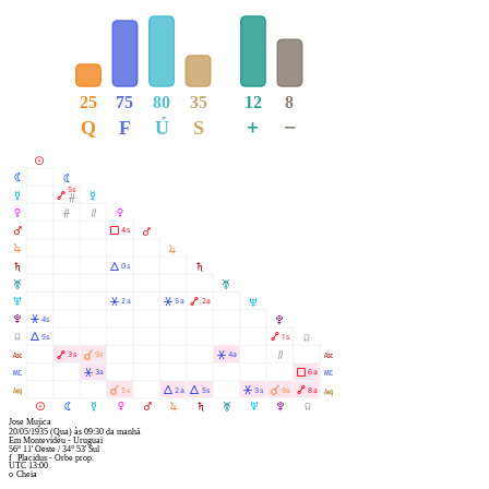
25
75
80
35
12
8
+
−
Q
F
Ú
S
M
N
N
5s
O
Ä
O
Ó
P
Ó
Ò
P
Q
Ã
4s
Q
R
R
S
Á
0s
S
T
T
U
Â
Â
Ä
2a
5a
2a
U
V
Â
4s
V
Y
Á
Ä
5s
1s
Y
W
Ä
À
Â
Ò
3s
9s
4a
W
X
Â
Ã
3a
6a
X
l
À
Á
Á
Â
À
Ä
5s
2a
5s
3s
9a
8a
l
M
N
O
P
Q
R
S
T
U
V
Y
Jose Mujica
20/05/1935
(Qua)
às
09:30
da manhã
Em
Montevidéu - Uruguai
56° 11' Oeste
/
34° 53' Sul
f
Placidus - Orbe prop.
UTC 13:00
o
Cheia