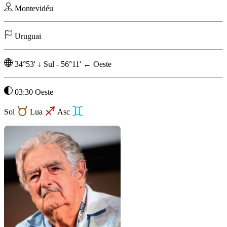
Montevidéu
Uruguai
34°53'
↓
Sul
-
56°11'
←
Oeste
03:30 Oeste
Sol
Lua
Asc