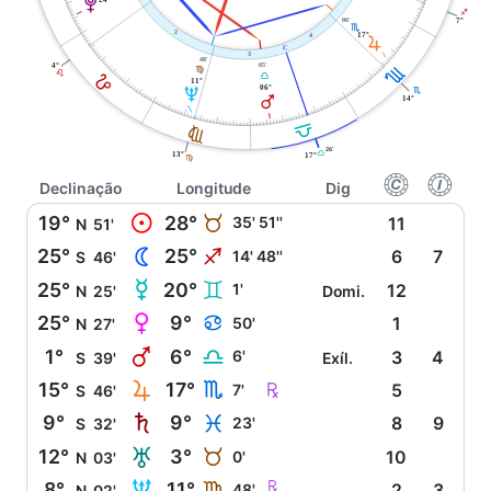
V
I
06'
7°
H
2
17°
4
R
j
3
48'
05'
4°
H
F
E
E
G
11°
06°
U
H
Q
14°
G
F
26'
G
13°
17°
F
f
g
Declinação
Longitude
Dig
M
19°
28°
B
35' 51''
11
N
51'
N
25°
25°
I
14' 48''
6
7
S
46'
O
25°
20°
C
1'
12
N
25'
Domi.
P
25°
9°
D
50'
1
N
27'
Q
1°
6°
G
6'
3
4
S
39'
Exíl.
R
Ç
15°
17°
H
7'
5
S
46'
S
9°
9°
L
23'
8
9
S
32'
T
12°
3°
B
0'
10
N
03'
U
m
8°
11°
F
48'