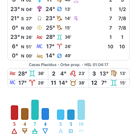
2
3
N
02'
V
23°
24°
D
13'
1
1/2
N
04'
Y
Ç
21°
23°
J
14'
7
7/8
S
27'
È
0°
25°
J
15'
7
7/8
N
00'
W
23°
28°
C
36'
1
1
N
26'
X
6°
17°
A
26'
10
10
N
51'
l
0°
14°
D
49'
N
00'
Casas Placidus - Orbe prop. - HSL 01:04:17
W
C
E
F
28°
2
4°
3
13°
36'
23'
13'
X
A
B
C
17°
11
14°
12
7°
26'
38'
15'
5
4
7
4
5
5
10
Á
Ë
Ô
Ê
Å
É
Ă