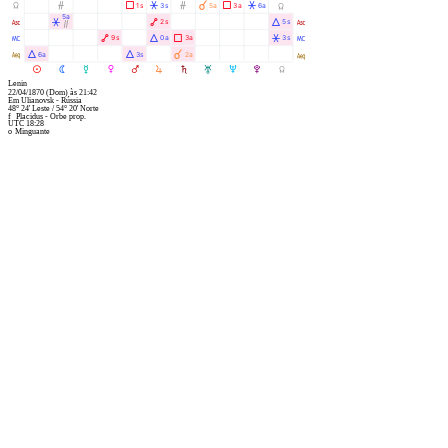
Y
Ó
Ã
Â
Ó
À
Ã
Â
1s
3s
5a
3a
6a
Y
5a
W
Â
Ä
Á
2s
5s
W
Ò
X
Ä
Á
Ã
Â
9s
0a
3a
3s
X
l
Á
Á
À
6a
3s
2a
l
M
N
O
P
Q
R
S
T
U
V
Y
Lenin
22/04/1870
(Dom)
às
21:42
Em
Ulianovsk - Rússia
48° 24' Leste
/
54° 20' Norte
f
Placidus - Orbe prop.
UTC 18:28
o
Minguante