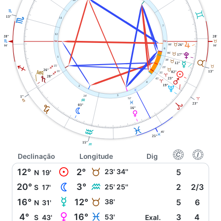
H
C
13°
H
11
7
12
28°
28°
H
W
i
B
R
08'
B
26°
16'
16'
6
06'
V
B
17°
1
38'
B
B
O
12°
5
I
25'
B
23'
I
B
l
26°
21'
13°
02°
M
35'
I
A
28°
S
23°
45'
Q
A
4
19°
U
2
j
24'
3
1°
52'
A
K
J
A
L
23°
03°
J
16°
N
P
L
K
45'
L
25°
15°
K
f
g
Declinação
Longitude
Dig
M
12°
2°
B
23' 34''
5
N
19'
N
20°
3°
K
25' 25''
2
2/3
S
17'
O
16°
12°
B
38'
5
6
N
31'
P
4°
16°
L
53'
3
4
S
43'
Exal.