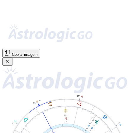
Copiar imagem
15°
E
45'
E
F
F
25°
È
D
29°
G
Y
E
T
G
17'
1°
23°
23°
D
9
D
18°
D
00'
X
13'
8
10