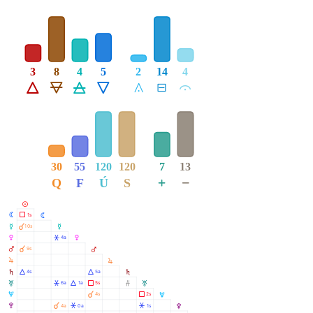
3
8
4
5
2
14
4
Á
Ë
Ô
Ê
Å
É
Ă
30
55
120
120
7
13
+
−
Q
F
Ú
S
M
N
Ã
1s
N
O
À
10s
O
P
Â
4a
P
Q
À
9s
Q
R
R
S
Á
Á
4s
5a
S
T
Â
Á
Ã
Ó
6a
1a
5s
T
U
À
Ã
4s
2s
U
V
À
Â
Â
4a
0a
1s
V