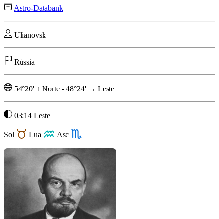
Astro-Databank
Ulianovsk
Rússia
54°20'
↑
Norte
-
48°24'
→
Leste
03:14 Leste
Sol
Lua
Asc