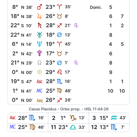
Q
8°
23°
A
35'
5
N
38'
Domi.
R
18°
26°
B
8'
6
7
N
38'
S
Ç
22°
28°
I
21'
1
2
S
10'
T
22°
18°
D
13'
8
N
41'
U
6°
19°
A
45'
4
5
N
14'
V
2°
17°
B
7'
6
N
42'
Y
Ç
21°
23°
D
1'
8
N
29'
È
0°
29°
E
17'
9
N
00'
W
19°
28°
H
16'
1
1
S
47'
X
1°
25°
F
46'
10
10
N
41'
l
0°
26°
I
26'
N
00'
Casas Placidus - Orbe prop. - HSL 11:44:26
W
H
J
K
28°
2
1°
3
15°
16'
13'
43'
X
F
G
H
25°
11
23°
12
13°
46'
33'
7'