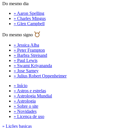
Do mesmo dia
» Aaron Spelling
» Charles Mingus
» Glen Campbell
Do mesmo signo
» Jessica Alba
» Peter Frampton
» Barbra Streisand
» Paul Lewis
» Swami Kriyananda
» Jose Sarney
» Julius Robert Oppenheimer
» Início
» Astros e estrelas
» Astrologia Mundial
» Astrologia
» Sobre o site
» Novidades
» Licença de uso
» Lições basicas