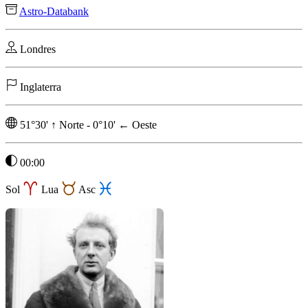
Astro-Databank
Londres
Inglaterra
51°30'
↑
Norte
-
0°10'
←
Oeste
00:00
Sol
Lua
Asc