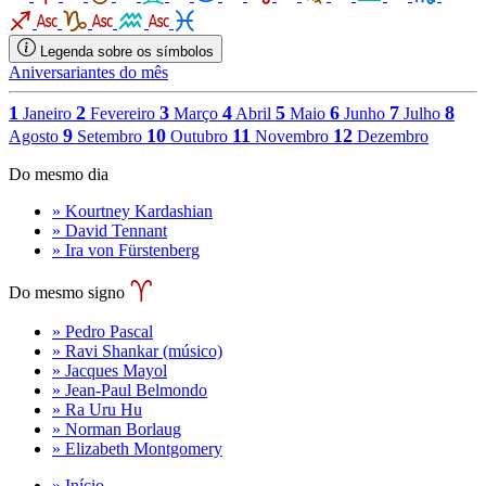
Legenda sobre os símbolos
Aniversariantes do mês
1
2
3
4
5
6
7
8
Janeiro
Fevereiro
Março
Abril
Maio
Junho
Julho
9
10
11
12
Agosto
Setembro
Outubro
Novembro
Dezembro
Do mesmo dia
» Kourtney Kardashian
» David Tennant
» Ira von Fürstenberg
Do mesmo signo
» Pedro Pascal
» Ravi Shankar (músico)
» Jacques Mayol
» Jean-Paul Belmondo
» Ra Uru Hu
» Norman Borlaug
» Elizabeth Montgomery
» Início