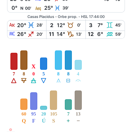
l
0°
25°
L
39'
N
00'
Casas Placidus - Orbe prop. - HSL 17:44:00
W
L
B
C
20°
2
12°
3
7°
28'
0'
45'
X
I
J
K
26°
11
14°
12
6°
20'
13'
59'
X
7
8
0
5
8
8
4
Á
Ë
Ô
Ê
Å
É
Ă
60
95
20
105
7
13
+
−
Q
F
Ú
S
M