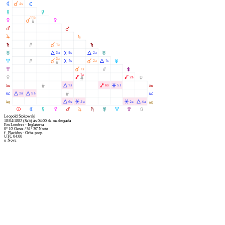
N
À
4s
N
O
O
11a
P
À
P
Ò
Q
Q
R
R
S
Ò
À
1a
S
T
Á
Â
Á
3a
5s
2a
T
3a
U
Ò
À
Â
À
Á
4s
2a
1s
U
Ò
V
À
Ò
1s
V
1a
Y
Ä
Ä
2a
Y
Ó
W
Ó
Á
Ä
Â
1s
6s
5s
W
X
Á
Á
Ó
2a
5a
X
l
Á
Â
Â
Á
6s
4a
2a
4a
l
M
N
O
P
Q
R
S
T
U
V
Y
Leopold Stokowski
18/04/1882
(Sab)
às
04:00
da madrugada
Em
Londres - Inglaterra
0° 10' Oeste
/
51° 30' Norte
f
Placidus - Orbe prop.
UTC 04:00
o
Nova