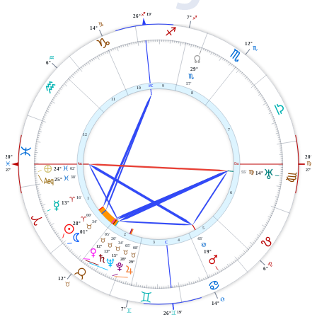
I
19'
26°
7°
I
J
I
14°
J
12°
H
H
Y
K
6°
29°
H
K
57'
X
9
10
8
11
G
7
12
L
20°
20°
W
i
L
F
È
02'
L
24°
T
27'
27'
55'
F
F
14°
l
38'
L
25°
6
16'
1
A
O
13°
A
00'
A
34'
28°
M
B
5
01°
N
05'
2
E
43'
20'
4
B
j
3
34'
D
B
05'
12°
08'
B
P
13°
19°
B
B
S
15°
Q
28°
U
29°
V
E
B
R
6°
12°
D
B
C
D
14°
7°
C
19'
C
26°