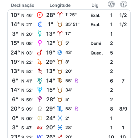
f
g
Declinação
Longitude
Dig
M
10°
28°
A
1' 25''
1
1/2
N
46'
Exal.
N
14°
1°
B
35' 51''
1
1/2
N
21'
Exal.
O
3°
13°
A
17'
1
N
20'
P
15°
12°
B
5'
2
N
08'
Domi.
Q
24°
19°
D
43'
5
N
03'
Qued.
R
19°
29°
B
8'
2
N
22'
S
13°
13°
B
20'
2
N
52'
T
Ç
6°
14°
F
55'
6
7
N
41'
U
14°
15°
B
34'
2
N
52'
V
6°
28°
B
5'
2
N
59'
Y
Ç
20°
29°
H
58'
8
8/9
S
09'
È
0°
24°
L
2'
1
N
00'
W
3°
20°
L
28'
1
1
S
47'
X
23°
26°
I
20'
10
10
S
23'