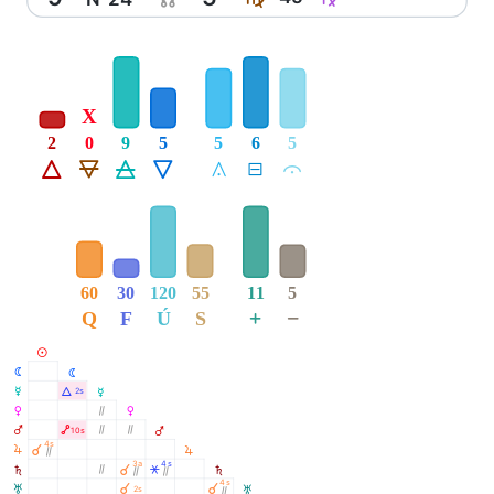
X
2
0
9
5
5
6
5
Á
Ë
Ô
Ê
Å
É
Ă
60
30
120
55
11
5
+
−
Q
F
Ú
S
M
N
N
O
Á
2s
O
P
Ò
P
Q
Ä
Ò
Ò
10s
Q
4s
R
À
R
Ò
3a
4s
À
S
Ò
Â
S
Ò
Ò
4s
À
À
T
2s
T
Ò