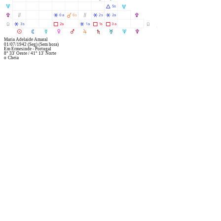
U
Á
5s
U
À
V
Ò
Â
Ò
Â
Â
0a
6s
2s
2a
V
Y
Â
Ã
Â
Ã
Ã
3s
2a
1a
1s
3a
Y
R
M
N
O
P
Q
S
T
U
V
Maria Adelaide Amaral
01/07/1942
(Seg)
(Sem hora)
Em
Ermesinde - Portugal
8° 33' Oeste
/
41° 13' Norte
o
Cheia