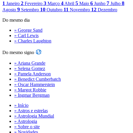
1
2
3
4
5
6
7
8
Janeiro
Fevereiro
Março
Abril
Maio
Junho
Julho
9
10
11
12
Agosto
Setembro
Outubro
Novembro
Dezembro
Do mesmo dia
» George Sand
» Carl Lewis
» Charles Laughton
Do mesmo signo
» Ariana Grande
» Selena Gomez
» Pamela Anderson
» Benedict Cumberbatch
» Oscar Hammerstein
» Margot Robbie
» Ingmar Bergman
» Início
» Astros e estrelas
» Astrologia Mundial
» Astrologia
» Sobre o site
» Novidades