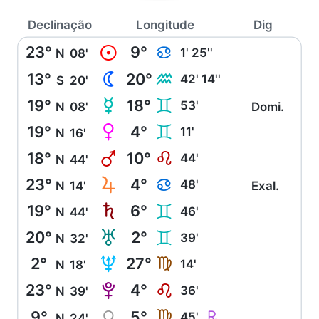
Declinação
Longitude
Dig
23°
9°
M
D
1' 25''
N
08'
13°
20°
N
K
42' 14''
S
20'
19°
18°
O
C
53'
N
08'
Domi.
19°
4°
P
C
11'
N
16'
18°
10°
Q
E
44'
N
44'
23°
4°
R
D
48'
N
14'
Exal.
19°
6°
S
C
46'
N
44'
20°
2°
T
C
39'
N
32'
2°
27°
U
F
14'
N
18'
23°
4°
V
E
36'
N
39'
9°
5°
Y
Ç
F
45'
N
24'