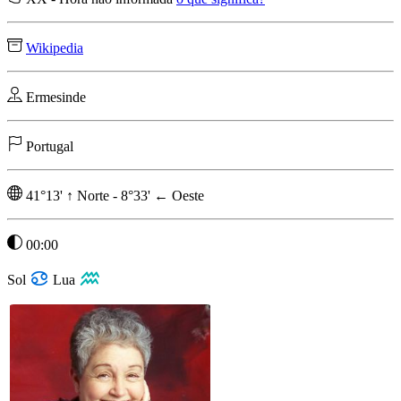
Wikipedia
Ermesinde
Portugal
41°13'
↑
Norte
-
8°33'
←
Oeste
00:00
Sol
Lua